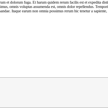
aborum et dolorum fuga. Et harum quidem rerum facilis est et expedita dis
mus, omnis voluptas assumenda est, omnis dolor repellendus. Temporibu
usandae. Itaque earum non omnia possimus rerum hic tenetur a sapiente, 