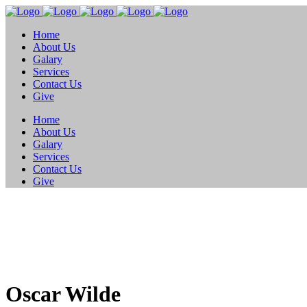
Home
About Us
Galary
Services
Contact Us
Give
Home
About Us
Galary
Services
Contact Us
Give
Oscar Wilde