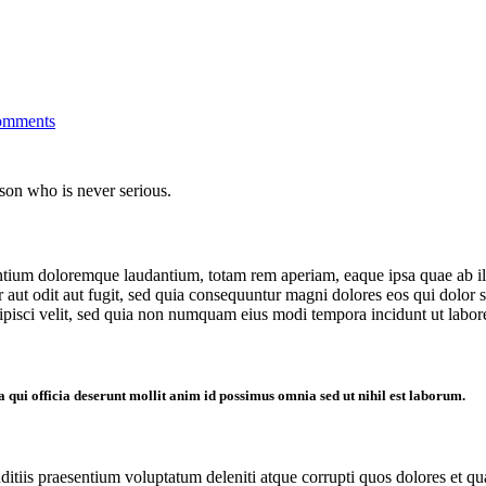
omments
erson who is never serious.
ntium doloremque laudantium, totam rem aperiam, eaque ipsa quae ab illo 
 aut odit aut fugit, sed quia consequuntur magni dolores eos qui dolor
dipisci velit, sed quia non numquam eius modi tempora incidunt ut labo
 qui officia deserunt mollit anim id possimus omnia sed ut nihil est laborum.
itiis praesentium voluptatum deleniti atque corrupti quos dolores et qua