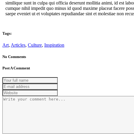
similique sunt in culpa qui officia deserunt mollitia animi, id est l
cumque nihil impedit quo minus id quod maxime placeat facere possi
saepe eveniet ut et voluptates repudiandae sint et molestiae non rec
Tags:
Art
,
Articles
,
Culture
,
Inspiration
No Comments
Post A Comment