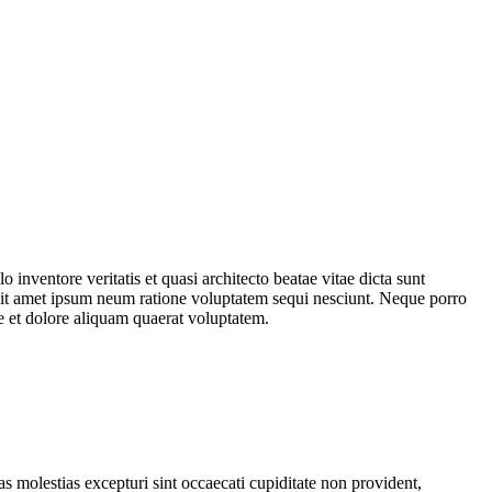
inventore veritatis et quasi architecto beatae vitae dicta sunt
 sit amet ipsum neum ratione voluptatem sequi nesciunt. Neque porro
re et dolore aliquam quaerat voluptatem.
s molestias excepturi sint occaecati cupiditate non provident,