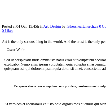
Posted at 04 Oct, 15:45h
in
Art
,
Design
by
fathersheartchurch.ca
0 C
0
Likes
Art is the only serious thing in the world. And the artist is the only p
— Oscar Wilde
Sed ut perspiciatis unde omnis iste natus error sit voluptatem accusa
explicabo. Nemo enim ipsam voluptatem quia voluptas sit aspernatur
quisquam est, qui dolorem ipsum quia dolor sit amet, consectetur, a
Excepteur sint occaecat cupidatat non proident, possimus sunt in culpa
At vero eos et accusamus et iusto odio dignissimos ducimus qui bland