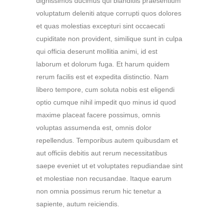
dignissimos ducimus qui blanditiis praesentium
voluptatum deleniti atque corrupti quos dolores
et quas molestias excepturi sint occaecati
cupiditate non provident, similique sunt in culpa
qui officia deserunt mollitia animi, id est
laborum et dolorum fuga. Et harum quidem
rerum facilis est et expedita distinctio. Nam
libero tempore, cum soluta nobis est eligendi
optio cumque nihil impedit quo minus id quod
maxime placeat facere possimus, omnis
voluptas assumenda est, omnis dolor
repellendus. Temporibus autem quibusdam et
aut officiis debitis aut rerum necessitatibus
saepe eveniet ut et voluptates repudiandae sint
et molestiae non recusandae. Itaque earum
non omnia possimus rerum hic tenetur a
sapiente, autum reiciendis.