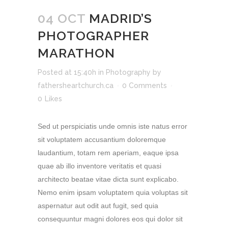
04 OCT
MADRID’S
PHOTOGRAPHER
MARATHON
Posted at 15:40h
in
Photography
by
fathersheartchurch.ca
0 Comments
0
Likes
Sed ut perspiciatis unde omnis iste natus error
sit voluptatem accusantium doloremque
laudantium, totam rem aperiam, eaque ipsa
quae ab illo inventore veritatis et quasi
architecto beatae vitae dicta sunt explicabo.
Nemo enim ipsam voluptatem quia voluptas sit
aspernatur aut odit aut fugit, sed quia
consequuntur magni dolores eos qui dolor sit