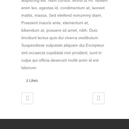
adipiscing elit. Nam cursus. Morbi ut mi. Nullam
enim leo, egestas id, condimentum at, laoreet
mattis, massa. Sed eleifend nonummy diam.
Praesent mauris ante, elementum et,
bibendum at, posuere sit amet, nibh. Duis
tincidunt lectus quis dui viverra vestibulum.
Suspendisse vulputate aliquam dui.Excepteur
sint occaecat cupidatat non proident, sunt in
culpa qui officia deserunt mollit anim id est
laborum
2
Likes